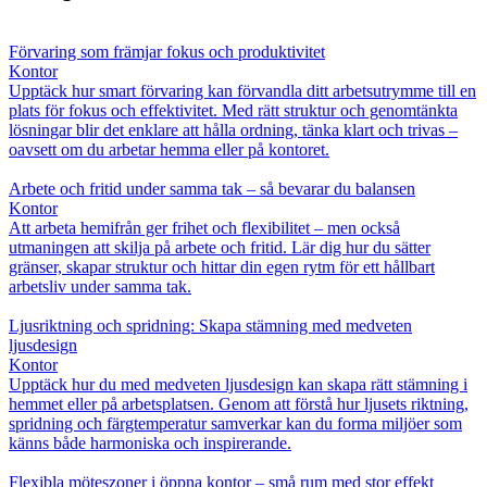
Förvaring som främjar fokus och produktivitet
Kontor
Upptäck hur smart förvaring kan förvandla ditt arbetsutrymme till en
plats för fokus och effektivitet. Med rätt struktur och genomtänkta
lösningar blir det enklare att hålla ordning, tänka klart och trivas –
oavsett om du arbetar hemma eller på kontoret.
Arbete och fritid under samma tak – så bevarar du balansen
Kontor
Att arbeta hemifrån ger frihet och flexibilitet – men också
utmaningen att skilja på arbete och fritid. Lär dig hur du sätter
gränser, skapar struktur och hittar din egen rytm för ett hållbart
arbetsliv under samma tak.
Ljusriktning och spridning: Skapa stämning med medveten
ljusdesign
Kontor
Upptäck hur du med medveten ljusdesign kan skapa rätt stämning i
hemmet eller på arbetsplatsen. Genom att förstå hur ljusets riktning,
spridning och färgtemperatur samverkar kan du forma miljöer som
känns både harmoniska och inspirerande.
Flexibla möteszoner i öppna kontor – små rum med stor effekt