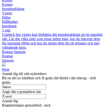
Kontor
Kontor
Inomhusklimat
Växter
Hälsa
Hållbarhet
Inredning
5 min
Upptäck hur växter kan förbättra ditt inomhusklimat på ett naturligt
sätt. Lär dig vilka arter som renar luften bäst, hur du placerar dem
för maximal effekt och hur du sköter dem för ett grönare och mer
välmående hem.
Ragnar Jansson
Ragnar
Jansson
Hem
Anmäl dig till vårt nyhetsbrev
Bli en del av klubben och få goda råd direkt i din inkorg – helt
gratis.
Ange din e-postadress här
Anmäl dig
Registreringen genomförd - tack