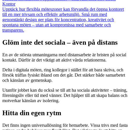
Kontor
Upptäck hur flexibla möteszoner kan förvandla det öppna kontoret
till en mer trivsam och effektiv arbetsmiljö. Små rum med
genomtänkt design ger plats för koncentration, kreativitet och
spontana möten – utan att kompromissa med samarbete och
transparens.
Glöm inte det sociala – även på distans
En av de största utmaningarna med distansarbete är bristen på social
kontakt. Därför är det viktigt att aktivt vårda relationerna.
Delta i digitala möten, ring kollegor i stället för att bara skriva, och
försök träffas fysiskt ibland om det går. Det stärker både samarbetet
och känslan av gemenskap.
Utanför jobbet kan du också se till att ha sociala aktiviteter – träning,
föreningsliv eller tid med vänner. Det hjälper till att skapa balans och
motverkar känslan av isolering.
Hitta din egen rytm
Det finns ingen universallösning för hemarbete. Vissa trivs med fasta