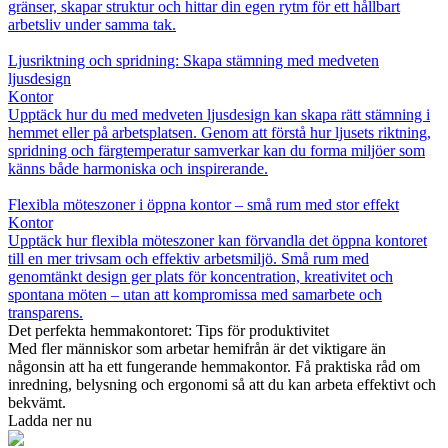
gränser, skapar struktur och hittar din egen rytm för ett hållbart
arbetsliv under samma tak.
Ljusriktning och spridning: Skapa stämning med medveten
ljusdesign
Kontor
Upptäck hur du med medveten ljusdesign kan skapa rätt stämning i
hemmet eller på arbetsplatsen. Genom att förstå hur ljusets riktning,
spridning och färgtemperatur samverkar kan du forma miljöer som
känns både harmoniska och inspirerande.
Flexibla möteszoner i öppna kontor – små rum med stor effekt
Kontor
Upptäck hur flexibla möteszoner kan förvandla det öppna kontoret
till en mer trivsam och effektiv arbetsmiljö. Små rum med
genomtänkt design ger plats för koncentration, kreativitet och
spontana möten – utan att kompromissa med samarbete och
transparens.
Det perfekta hemmakontoret: Tips för produktivitet
Med fler människor som arbetar hemifrån är det viktigare än
någonsin att ha ett fungerande hemmakontor. Få praktiska råd om
inredning, belysning och ergonomi så att du kan arbeta effektivt och
bekvämt.
Ladda ner nu