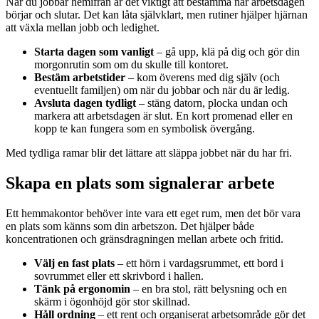
När du jobbar hemifrån är det viktigt att bestämma när arbetsdagen
börjar och slutar. Det kan låta självklart, men rutiner hjälper hjärnan
att växla mellan jobb och ledighet.
Starta dagen som vanligt
– gå upp, klä på dig och gör din
morgonrutin som om du skulle till kontoret.
Bestäm arbetstider
– kom överens med dig själv (och
eventuellt familjen) om när du jobbar och när du är ledig.
Avsluta dagen tydligt
– stäng datorn, plocka undan och
markera att arbetsdagen är slut. En kort promenad eller en
kopp te kan fungera som en symbolisk övergång.
Med tydliga ramar blir det lättare att släppa jobbet när du har fri.
Skapa en plats som signalerar arbete
Ett hemmakontor behöver inte vara ett eget rum, men det bör vara
en plats som känns som din arbetszon. Det hjälper både
koncentrationen och gränsdragningen mellan arbete och fritid.
Välj en fast plats
– ett hörn i vardagsrummet, ett bord i
sovrummet eller ett skrivbord i hallen.
Tänk på ergonomin
– en bra stol, rätt belysning och en
skärm i ögonhöjd gör stor skillnad.
Håll ordning
– ett rent och organiserat arbetsområde gör det