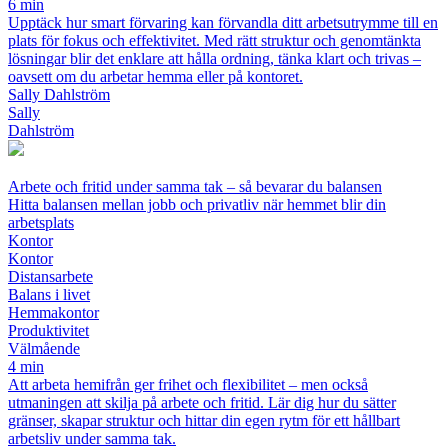
6 min
Upptäck hur smart förvaring kan förvandla ditt arbetsutrymme till en
plats för fokus och effektivitet. Med rätt struktur och genomtänkta
lösningar blir det enklare att hålla ordning, tänka klart och trivas –
oavsett om du arbetar hemma eller på kontoret.
Sally Dahlström
Sally
Dahlström
Arbete och fritid under samma tak – så bevarar du balansen
Hitta balansen mellan jobb och privatliv när hemmet blir din
arbetsplats
Kontor
Kontor
Distansarbete
Balans i livet
Hemmakontor
Produktivitet
Välmående
4 min
Att arbeta hemifrån ger frihet och flexibilitet – men också
utmaningen att skilja på arbete och fritid. Lär dig hur du sätter
gränser, skapar struktur och hittar din egen rytm för ett hållbart
arbetsliv under samma tak.