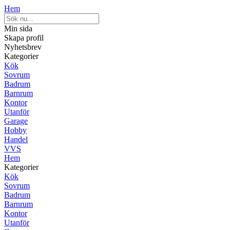
Hem
Min sida
Skapa profil
Nyhetsbrev
Kategorier
Kök
Sovrum
Badrum
Barnrum
Kontor
Utanför
Garage
Hobby
Handel
VVS
Hem
Kategorier
Kök
Sovrum
Badrum
Barnrum
Kontor
Utanför