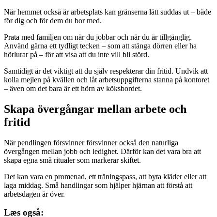
När hemmet också är arbetsplats kan gränserna lätt suddas ut – både
för dig och för dem du bor med.
Prata med familjen om när du jobbar och när du är tillgänglig.
Använd gärna ett tydligt tecken – som att stänga dörren eller ha
hörlurar på – för att visa att du inte vill bli störd.
Samtidigt är det viktigt att du själv respekterar din fritid. Undvik att
kolla mejlen på kvällen och låt arbetsuppgifterna stanna på kontoret
– även om det bara är ett hörn av köksbordet.
Skapa övergångar mellan arbete och
fritid
När pendlingen försvinner försvinner också den naturliga
övergången mellan jobb och ledighet. Därför kan det vara bra att
skapa egna små ritualer som markerar skiftet.
Det kan vara en promenad, ett träningspass, att byta kläder eller att
laga middag. Små handlingar som hjälper hjärnan att förstå att
arbetsdagen är över.
Læs også: