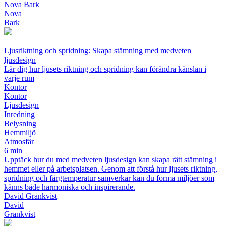
Nova Bark
Nova
Bark
Ljusriktning och spridning: Skapa stämning med medveten
ljusdesign
Lär dig hur ljusets riktning och spridning kan förändra känslan i
varje rum
Kontor
Kontor
Ljusdesign
Inredning
Belysning
Hemmiljö
Atmosfär
6 min
Upptäck hur du med medveten ljusdesign kan skapa rätt stämning i
hemmet eller på arbetsplatsen. Genom att förstå hur ljusets riktning,
spridning och färgtemperatur samverkar kan du forma miljöer som
känns både harmoniska och inspirerande.
David Grankvist
David
Grankvist