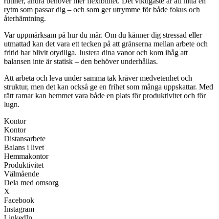
rutiner, andra behöver mer flexibilitet. Det viktigaste är att hitta en
rytm som passar dig – och som ger utrymme för både fokus och
återhämtning.
Var uppmärksam på hur du mår. Om du känner dig stressad eller
utmattad kan det vara ett tecken på att gränserna mellan arbete och
fritid har blivit otydliga. Justera dina vanor och kom ihåg att
balansen inte är statisk – den behöver underhållas.
Att arbeta och leva under samma tak kräver medvetenhet och
struktur, men det kan också ge en frihet som många uppskattar. Med
rätt ramar kan hemmet vara både en plats för produktivitet och för
lugn.
Kontor
Kontor
Distansarbete
Balans i livet
Hemmakontor
Produktivitet
Välmående
Dela med omsorg
X
Facebook
Instagram
LinkedIn