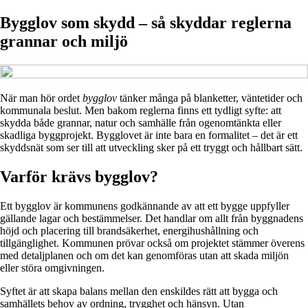
Bygglov som skydd – så skyddar reglerna
grannar och miljö
När man hör ordet
bygglov
tänker många på blanketter, väntetider och
kommunala beslut. Men bakom reglerna finns ett tydligt syfte: att
skydda både grannar, natur och samhälle från ogenomtänkta eller
skadliga byggprojekt. Bygglovet är inte bara en formalitet – det är ett
skyddsnät som ser till att utveckling sker på ett tryggt och hållbart sätt.
Varför krävs bygglov?
Ett bygglov är kommunens godkännande av att ett bygge uppfyller
gällande lagar och bestämmelser. Det handlar om allt från byggnadens
höjd och placering till brandsäkerhet, energihushållning och
tillgänglighet. Kommunen prövar också om projektet stämmer överens
med detaljplanen och om det kan genomföras utan att skada miljön
eller störa omgivningen.
Syftet är att skapa balans mellan den enskildes rätt att bygga och
samhällets behov av ordning, trygghet och hänsyn. Utan