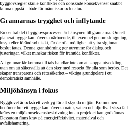
bygglovsregler skulle konflikter och oönskade konsekvenser snabbt
kunna uppstå – både för människor och natur.
Grannarnas trygghet och inflytande
En central del i bygglovsprocessen är hänsynen till grannarna. Om ett
planerat bygge kan påverka närboende, till exempel genom skuggning,
insyn eller förändrad utsikt, får de ofta möjlighet att yttra sig innan
beslut fattas. Denna grannhörning ger utrymme för dialog och
justeringar, vilket minskar risken för framtida konflikter.
Att grannar får komma till tals handlar inte om att stoppa utveckling,
utan om att säkerställa att den sker med respekt för alla som berörs. Det
skapar transparens och rättssäkerhet – viktiga grundpelare i ett
demokratiskt samhälle.
Miljöhänsyn i fokus
Bygglovet är också ett verktyg för att skydda miljön. Kommunen
bedömer hur ett bygge kan påverka natur, vatten och djurliv. I vissa fall
krävs en miljökonsekvensbeskrivning innan projektet kan godkännas.
Dessutom finns krav på energieffektivitet, materialval och
avfallshantering.