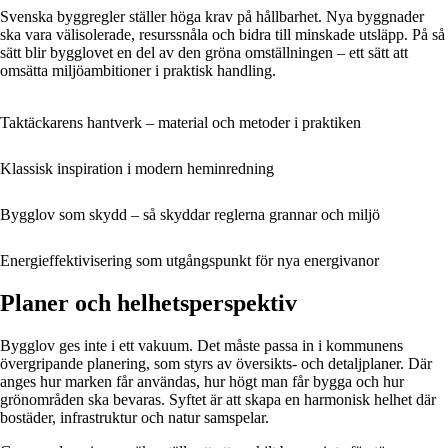
Svenska byggregler ställer höga krav på hållbarhet. Nya byggnader
ska vara välisolerade, resurssnåla och bidra till minskade utsläpp. På så
sätt blir bygglovet en del av den gröna omställningen – ett sätt att
omsätta miljöambitioner i praktisk handling.
Taktäckarens hantverk – material och metoder i praktiken
Klassisk inspiration i modern heminredning
Bygglov som skydd – så skyddar reglerna grannar och miljö
Energieffektivisering som utgångspunkt för nya energivanor
Planer och helhetsperspektiv
Bygglov ges inte i ett vakuum. Det måste passa in i kommunens
övergripande planering, som styrs av översikts- och detaljplaner. Där
anges hur marken får användas, hur högt man får bygga och hur
grönområden ska bevaras. Syftet är att skapa en harmonisk helhet där
bostäder, infrastruktur och natur samspelar.