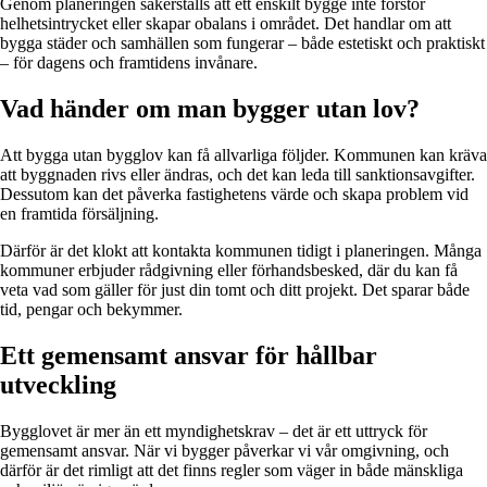
Genom planeringen säkerställs att ett enskilt bygge inte förstör
helhetsintrycket eller skapar obalans i området. Det handlar om att
bygga städer och samhällen som fungerar – både estetiskt och praktiskt
– för dagens och framtidens invånare.
Vad händer om man bygger utan lov?
Att bygga utan bygglov kan få allvarliga följder. Kommunen kan kräva
att byggnaden rivs eller ändras, och det kan leda till sanktionsavgifter.
Dessutom kan det påverka fastighetens värde och skapa problem vid
en framtida försäljning.
Därför är det klokt att kontakta kommunen tidigt i planeringen. Många
kommuner erbjuder rådgivning eller förhandsbesked, där du kan få
veta vad som gäller för just din tomt och ditt projekt. Det sparar både
tid, pengar och bekymmer.
Ett gemensamt ansvar för hållbar
utveckling
Bygglovet är mer än ett myndighetskrav – det är ett uttryck för
gemensamt ansvar. När vi bygger påverkar vi vår omgivning, och
därför är det rimligt att det finns regler som väger in både mänskliga