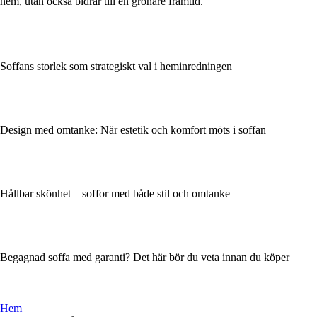
hem, utan också bidrar till en grönare framtid.
Soffans storlek som strategiskt val i heminredningen
Design med omtanke: När estetik och komfort möts i soffan
Hållbar skönhet – soffor med både stil och omtanke
Begagnad soffa med garanti? Det här bör du veta innan du köper
Hem