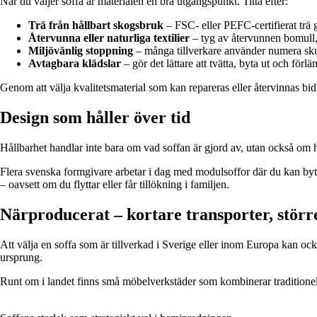
När du väljer soffa är materialen en bra utgångspunkt. Titta efter:
Trä från hållbart skogsbruk
– FSC- eller PEFC-certifierat trä 
Återvunna eller naturliga textilier
– tyg av återvunnen bomull, l
Miljövänlig stoppning
– många tillverkare använder numera skum
Avtagbara klädslar
– gör det lättare att tvätta, byta ut och förl
Genom att välja kvalitetsmaterial som kan repareras eller återvinnas bid
Design som håller över tid
Hållbarhet handlar inte bara om vad soffan är gjord av, utan också om hu
Flera svenska formgivare arbetar i dag med modulsoffor där du kan byta ut
– oavsett om du flyttar eller får tillökning i familjen.
Närproducerat – kortare transporter, störr
Att välja en soffa som är tillverkad i Sverige eller inom Europa kan ocks
ursprung.
Runt om i landet finns små möbelverkstäder som kombinerar traditionell