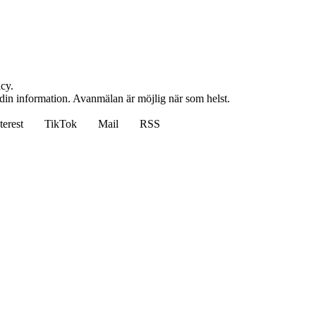
cy.
 din information. Avanmälan är möjlig när som helst.
terest
TikTok
Mail
RSS