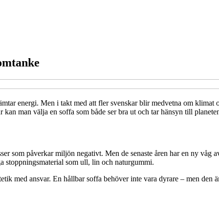
 omtanke
mtar energi. Men i takt med att fler svenskar blir medvetna om klimat oc
 kan man välja en soffa som både ser bra ut och tar hänsyn till planete
ser som påverkar miljön negativt. Men de senaste åren har en ny våg av 
liga stoppningsmaterial som ull, lin och naturgummi.
tik med ansvar. En hållbar soffa behöver inte vara dyrare – men den är o