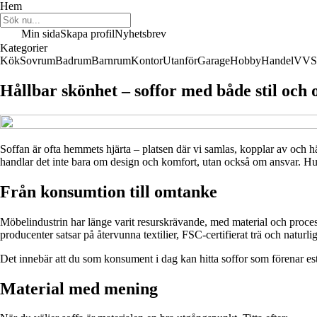
Hem
Min sida
Skapa profil
Nyhetsbrev
Kategorier
Kök
Sovrum
Badrum
Barnrum
Kontor
Utanför
Garage
Hobby
Handel
VVS
Hållbar skönhet – soffor med både stil och
Soffan är ofta hemmets hjärta – platsen där vi samlas, kopplar av och hä
handlar det inte bara om design och komfort, utan också om ansvar. Hur
Från konsumtion till omtanke
Möbelindustrin har länge varit resurskrävande, med material och proces
producenter satsar på återvunna textilier, FSC-certifierat trä och natur
Det innebär att du som konsument i dag kan hitta soffor som förenar este
Material med mening