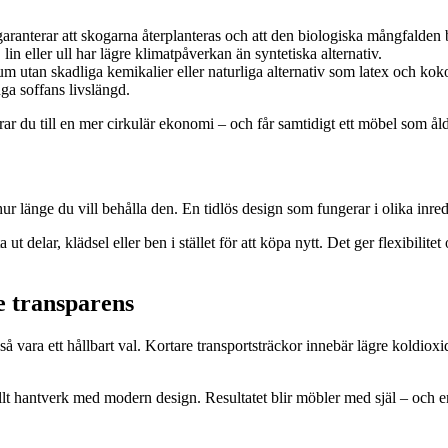
garanterar att skogarna återplanteras och att den biologiska mångfalden 
in eller ull har lägre klimatpåverkan än syntetiska alternativ.
 utan skadliga kemikalier eller naturliga alternativ som latex och koko
änga soffans livslängd.
rar du till en mer cirkulär ekonomi – och får samtidigt ett möbel som ål
r länge du vill behålla den. En tidlös design som fungerar i olika inred
 delar, klädsel eller ben i stället för att köpa nytt. Det ger flexibilit
e transparens
å vara ett hållbart val. Kortare transportsträckor innebär lägre koldioxid
t hantverk med modern design. Resultatet blir möbler med själ – och en 