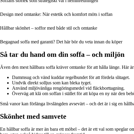
Soffans storlek som strategiskt val i heminredningen
Design med omtanke: När estetik och komfort möts i soffan
Hållbar skönhet – soffor med både stil och omtanke
Begagnad soffa med garanti? Det här bör du veta innan du köper
Så tar du hand om din soffa – och miljön
Även den mest hållbara soffa kräver omtanke för att hålla länge. Här är
Dammsug och vänd kuddar regelbundet för att fördela slitaget.
Undvik direkt solljus som kan bleka tyget.
Använd miljövänliga rengöringsmedel vid fläckborttagning.
Överväg att klä om soffan i stället för att köpa en ny när den beh
Små vanor kan förlänga livslängden avsevärt – och det är i sig en hållb
Skönhet med samvete
En hållbar soffa är mer än bara ett möbel – det är ett val som speglar