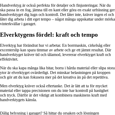
Handverktyg är också perfekta för detaljer och finjusteringar. När du
ska passa in en fog, jämna till en kant eller göra en exakt urfräsning ger
handverktyget dig lugn och kontroll. Det låter inte, kräver ingen el och
låter dig arbeta i ditt eget tempo – något många uppskattar under mörka
vinterkvällar i garaget.
Elverktygens fördel: kraft och tempo
Elverktyg har förändrat hur vi arbetar. En borrmaskin, cirkelsåg eller
excenterslip kan spara timmar av arbete och ge ett jämnt resultat. Där
handverktyget kräver tid och tålamod, levererar elverktyget kraft och
effektivitet.
När du ska kapa många lika bitar, borra i hårda material eller slipa stora
ytor är elverktyget ovärderligt. Det minskar belastningen på kroppen
och gör att du kan fokusera mer på det kreativa än på det repetitiva.
Men elverktyg kräver också eftertanke. Det är lätt att ta för mycket
material eller tappa precisionen om du inte har kontroll på hastighet
och tryck. Därför är det viktigt att kombinera maskinens kraft med
handverktygets känsla.
Dålig belysning i garaget? Så hittar du orsaken och lösningen