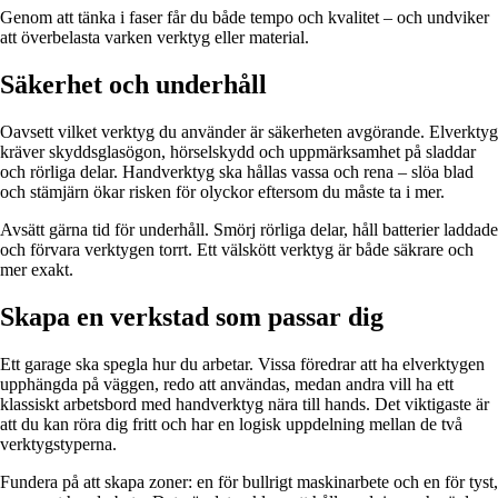
Genom att tänka i faser får du både tempo och kvalitet – och undviker
att överbelasta varken verktyg eller material.
Säkerhet och underhåll
Oavsett vilket verktyg du använder är säkerheten avgörande. Elverktyg
kräver skyddsglasögon, hörselskydd och uppmärksamhet på sladdar
och rörliga delar. Handverktyg ska hållas vassa och rena – slöa blad
och stämjärn ökar risken för olyckor eftersom du måste ta i mer.
Avsätt gärna tid för underhåll. Smörj rörliga delar, håll batterier laddade
och förvara verktygen torrt. Ett välskött verktyg är både säkrare och
mer exakt.
Skapa en verkstad som passar dig
Ett garage ska spegla hur du arbetar. Vissa föredrar att ha elverktygen
upphängda på väggen, redo att användas, medan andra vill ha ett
klassiskt arbetsbord med handverktyg nära till hands. Det viktigaste är
att du kan röra dig fritt och har en logisk uppdelning mellan de två
verktygstyperna.
Fundera på att skapa zoner: en för bullrigt maskinarbete och en för tyst,