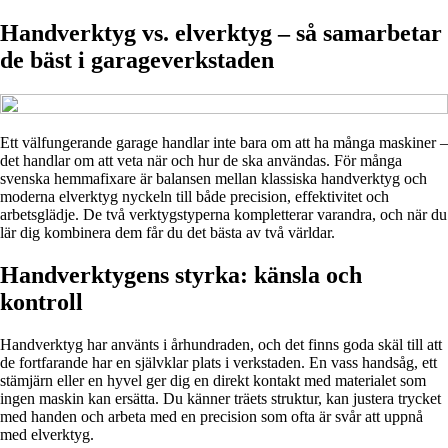
Handverktyg vs. elverktyg – så samarbetar
de bäst i garageverkstaden
Ett välfungerande garage handlar inte bara om att ha många maskiner –
det handlar om att veta när och hur de ska användas. För många
svenska hemmafixare är balansen mellan klassiska handverktyg och
moderna elverktyg nyckeln till både precision, effektivitet och
arbetsglädje. De två verktygstyperna kompletterar varandra, och när du
lär dig kombinera dem får du det bästa av två världar.
Handverktygens styrka: känsla och
kontroll
Handverktyg har använts i århundraden, och det finns goda skäl till att
de fortfarande har en självklar plats i verkstaden. En vass handsåg, ett
stämjärn eller en hyvel ger dig en direkt kontakt med materialet som
ingen maskin kan ersätta. Du känner träets struktur, kan justera trycket
med handen och arbeta med en precision som ofta är svår att uppnå
med elverktyg.