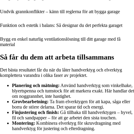
Undvik grannkonflikter – känn till reglerna för att bygga garage
Funktion och estetik i balans: Så designar du det perfekta garaget
Bygg en enkel naturlig ventilationslösning till ditt garage med få
material
Så får du dem att arbeta tillsammans
Det bästa resultatet får du när du låter handverktyg och elverktyg
komplettera varandra i olika faser av projektet.
Planering och mätning:
Använd handverktyg som vinkelhake,
blyertspenna och tumstock för att markera exakt. Här handlar det
om noggrannhet, inte hastighet.
Grovbearbetning:
Ta fram elverktygen för att kapa, såga eller
borra de större delarna. Det sparar tid och energi.
Finjustering och finish:
Gå tillbaka till handverktygen – hyvel,
fil och sandpapper – för att ge arbetet den sista touchen.
Montering:
Kombinera elverktyg för skruvdragning med
handverktyg för justering och efterdragning.