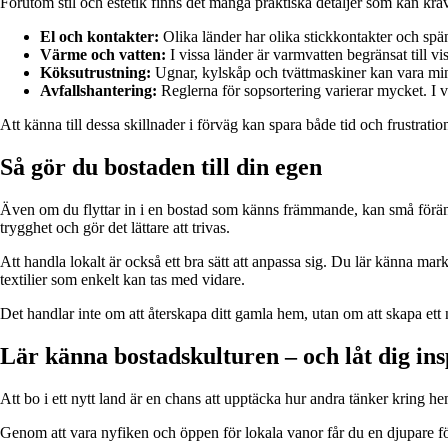
Förutom stil och estetik finns det många praktiska detaljer som kan kräv
El och kontakter:
Olika länder har olika stickkontakter och spän
Värme och vatten:
I vissa länder är varmvatten begränsat till vi
Köksutrustning:
Ugnar, kylskåp och tvättmaskiner kan vara mind
Avfallshantering:
Reglerna för sopsortering varierar mycket. I v
Att känna till dessa skillnader i förväg kan spara både tid och frustratio
Så gör du bostaden till din egen
Även om du flyttar in i en bostad som känns främmande, kan små föränd
trygghet och gör det lättare att trivas.
Att handla lokalt är också ett bra sätt att anpassa sig. Du lär känna ma
textilier som enkelt kan tas med vidare.
Det handlar inte om att återskapa ditt gamla hem, utan om att skapa ett 
Lär känna bostadskulturen – och låt dig ins
Att bo i ett nytt land är en chans att upptäcka hur andra tänker kring h
Genom att vara nyfiken och öppen för lokala vanor får du en djupare för