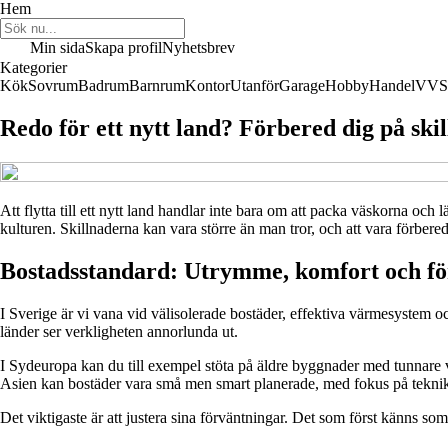
Hem
Min sida
Skapa profil
Nyhetsbrev
Kategorier
Kök
Sovrum
Badrum
Barnrum
Kontor
Utanför
Garage
Hobby
Handel
VVS
Redo för ett nytt land? Förbered dig på ski
Att flytta till ett nytt land handlar inte bara om att packa väskorna och
kulturen. Skillnaderna kan vara större än man tror, och att vara förbere
Bostadsstandard: Utrymme, komfort och fö
I Sverige är vi vana vid välisolerade bostäder, effektiva värmesystem 
länder ser verkligheten annorlunda ut.
I Sydeuropa kan du till exempel stöta på äldre byggnader med tunnare vä
Asien kan bostäder vara små men smart planerade, med fokus på teknik 
Det viktigaste är att justera sina förväntningar. Det som först känns som