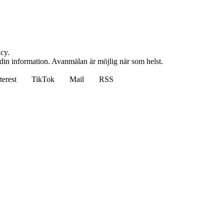
cy.
 din information. Avanmälan är möjlig när som helst.
terest
TikTok
Mail
RSS