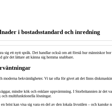
llnader i bostadsstandard och inredning
 lära sig ett nytt språk. Det handlar också om att förstå hur människor b
dd gör det lättare att känna sig hemma snabbare.
rväntningar
och moderna bekvämligheter. Vi tar ofta för givet att det finns diskma
ggar, mindre kök och enklare uppvärmning. I Storbritannien är det vanli
och multifunktionella lösningar.
 en brist kan visa sig vara en del av den lokala livsstilen – och kanske 