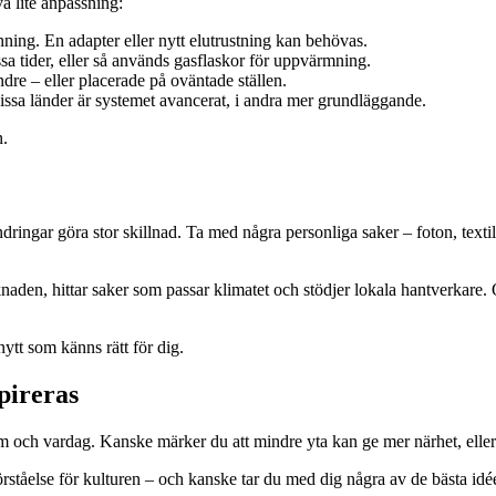
a lite anpassning:
ning. En adapter eller nytt elutrustning kan behövas.
ssa tider, eller så används gasflaskor för uppvärmning.
re – eller placerade på oväntade ställen.
issa länder är systemet avancerat, i andra mer grundläggande.
n.
ringar göra stor skillnad. Ta med några personliga saker – foton, tex
rknaden, hittar saker som passar klimatet och stödjer lokala hantverkare.
nytt som känns rätt för dig.
pireras
em och vardag. Kanske märker du att mindre yta kan ge mer närhet, eller a
ståelse för kulturen – och kanske tar du med dig några av de bästa idée