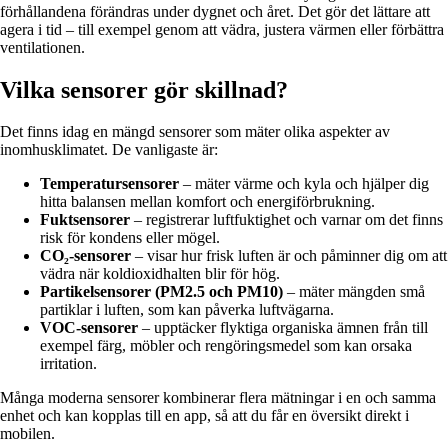
förhållandena förändras under dygnet och året. Det gör det lättare att
agera i tid – till exempel genom att vädra, justera värmen eller förbättra
ventilationen.
Vilka sensorer gör skillnad?
Det finns idag en mängd sensorer som mäter olika aspekter av
inomhusklimatet. De vanligaste är:
Temperatursensorer
– mäter värme och kyla och hjälper dig
hitta balansen mellan komfort och energiförbrukning.
Fuktsensorer
– registrerar luftfuktighet och varnar om det finns
risk för kondens eller mögel.
CO₂-sensorer
– visar hur frisk luften är och påminner dig om att
vädra när koldioxidhalten blir för hög.
Partikelsensorer (PM2.5 och PM10)
– mäter mängden små
partiklar i luften, som kan påverka luftvägarna.
VOC-sensorer
– upptäcker flyktiga organiska ämnen från till
exempel färg, möbler och rengöringsmedel som kan orsaka
irritation.
Många moderna sensorer kombinerar flera mätningar i en och samma
enhet och kan kopplas till en app, så att du får en översikt direkt i
mobilen.