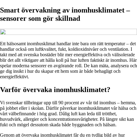
Smart övervakning av inomhusklimatet –
sensorer som gör skillnad
Ett hälsosamt inomhusklimat handlar inte bara om rätt temperatur – det
handlar också om luftkvalitet, fukt, koldioxidnivåer och ventilation. I
takt med att svenska bostäder blir mer energieffektiva och välisolerade
blir det allt viktigare att hålla koll på hur luften faktiskt är inomhus. Här
spelar moderna sensorer en avgörande roll. De kan mäta, analysera och
ge dig insikt i hur du skapar ett hem som är både behagligt och
energieffektivt.
Varför övervaka inomhusklimatet?
Vi svenskar tillbringar upp till 90 procent av vår tid inomhus – hemma,
på jobbet eller i skolan. Därför påverkar inomhusklimatet vår hälsa och
vårt välbefinnande i hög grad. Dålig luft kan leda till trötthet,
huvudvärk, allergier och koncentrationssvårigheter. På längre sikt kan
fukt och mögel dessutom skada både byggnaden och hälsan.
Genom att övervaka inomhusklimatet får du en tydlig bild av hur