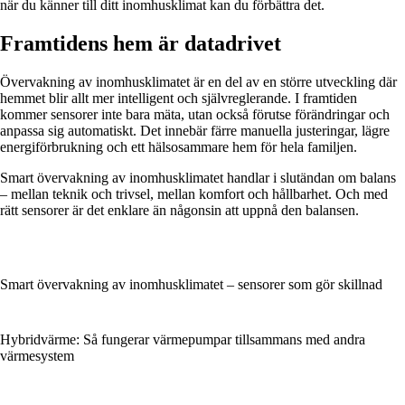
när du känner till ditt inomhusklimat kan du förbättra det.
Framtidens hem är datadrivet
Övervakning av inomhusklimatet är en del av en större utveckling där
hemmet blir allt mer intelligent och självreglerande. I framtiden
kommer sensorer inte bara mäta, utan också förutse förändringar och
anpassa sig automatiskt. Det innebär färre manuella justeringar, lägre
energiförbrukning och ett hälsosammare hem för hela familjen.
Smart övervakning av inomhusklimatet handlar i slutändan om balans
– mellan teknik och trivsel, mellan komfort och hållbarhet. Och med
rätt sensorer är det enklare än någonsin att uppnå den balansen.
Smart övervakning av inomhusklimatet – sensorer som gör skillnad
Hybridvärme: Så fungerar värmepumpar tillsammans med andra
värmesystem