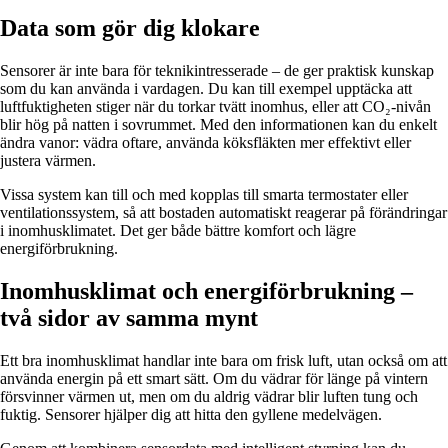
Data som gör dig klokare
Sensorer är inte bara för teknikintresserade – de ger praktisk kunskap
som du kan använda i vardagen. Du kan till exempel upptäcka att
luftfuktigheten stiger när du torkar tvätt inomhus, eller att CO₂-nivån
blir hög på natten i sovrummet. Med den informationen kan du enkelt
ändra vanor: vädra oftare, använda köksfläkten mer effektivt eller
justera värmen.
Vissa system kan till och med kopplas till smarta termostater eller
ventilationssystem, så att bostaden automatiskt reagerar på förändringar
i inomhusklimatet. Det ger både bättre komfort och lägre
energiförbrukning.
Inomhusklimat och energiförbrukning –
två sidor av samma mynt
Ett bra inomhusklimat handlar inte bara om frisk luft, utan också om att
använda energin på ett smart sätt. Om du vädrar för länge på vintern
försvinner värmen ut, men om du aldrig vädrar blir luften tung och
fuktig. Sensorer hjälper dig att hitta den gyllene medelvägen.