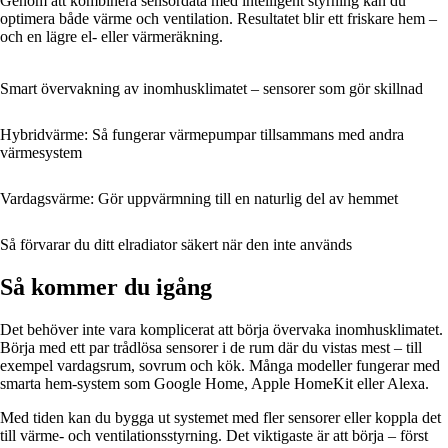
Genom att kombinera sensordata med intelligent styrning kan du
optimera både värme och ventilation. Resultatet blir ett friskare hem –
och en lägre el- eller värmeräkning.
Smart övervakning av inomhusklimatet – sensorer som gör skillnad
Hybridvärme: Så fungerar värmepumpar tillsammans med andra
värmesystem
Vardagsvärme: Gör uppvärmning till en naturlig del av hemmet
Så förvarar du ditt elradiator säkert när den inte används
Så kommer du igång
Det behöver inte vara komplicerat att börja övervaka inomhusklimatet.
Börja med ett par trådlösa sensorer i de rum där du vistas mest – till
exempel vardagsrum, sovrum och kök. Många modeller fungerar med
smarta hem-system som Google Home, Apple HomeKit eller Alexa.
Med tiden kan du bygga ut systemet med fler sensorer eller koppla det
till värme- och ventilationsstyrning. Det viktigaste är att börja – först