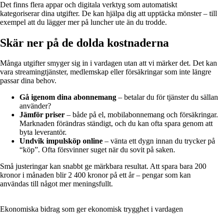
Det finns flera appar och digitala verktyg som automatiskt
kategoriserar dina utgifter. De kan hjälpa dig att upptäcka mönster – till
exempel att du lägger mer på luncher ute än du trodde.
Skär ner på de dolda kostnaderna
Många utgifter smyger sig in i vardagen utan att vi märker det. Det kan
vara streamingtjänster, medlemskap eller försäkringar som inte längre
passar dina behov.
Gå igenom dina abonnemang
– betalar du för tjänster du sällan
använder?
Jämför priser
– både på el, mobilabonnemang och försäkringar.
Marknaden förändras ständigt, och du kan ofta spara genom att
byta leverantör.
Undvik impulsköp online
– vänta ett dygn innan du trycker på
“köp”. Ofta försvinner suget när du sovit på saken.
Små justeringar kan snabbt ge märkbara resultat. Att spara bara 200
kronor i månaden blir 2 400 kronor på ett år – pengar som kan
användas till något mer meningsfullt.
Ekonomiska bidrag som ger ekonomisk trygghet i vardagen