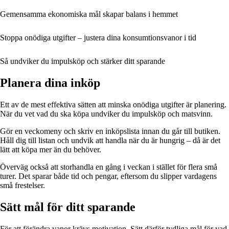
Gemensamma ekonomiska mål skapar balans i hemmet
Stoppa onödiga utgifter – justera dina konsumtionsvanor i tid
Så undviker du impulsköp och stärker ditt sparande
Planera dina inköp
Ett av de mest effektiva sätten att minska onödiga utgifter är planering.
När du vet vad du ska köpa undviker du impulsköp och matsvinn.
Gör en veckomeny och skriv en inköpslista innan du går till butiken.
Håll dig till listan och undvik att handla när du är hungrig – då är det
lätt att köpa mer än du behöver.
Överväg också att storhandla en gång i veckan i stället för flera små
turer. Det sparar både tid och pengar, eftersom du slipper vardagens
små frestelser.
Sätt mål för ditt sparande
För att förändra vanor krävs motivation. Sätt därför tydliga mål för vad