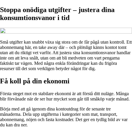
Stoppa onödiga utgifter – justera dina
konsumtionsvanor i tid
Små utgifter kan snabbt växa sig stora om de får pågå utan kontroll. Ett
abonnemang här, en take away där – och plötsligt känns kontot tomt
utan att du riktigt vet varför. Att justera sina konsumtionsvanor handlar
inte om att leva snålt, utan om att bli medveten om vart pengarna
faktiskt tar vägen. Med några enkla förändringar kan du frigöra
resurser till det som verkligen betyder något för dig.
Få koll på din ekonomi
Första steget mot en stabilare ekonomi är att förstå ditt nuläge. Många
blir förvånade när de ser hur mycket som går till småköp varje månad.
Börja med att gå igenom dina kontoutdrag för de senaste tre
månaderna. Dela upp utgifterna i kategorier som mat, transport,
abonnemang, nöjen och fasta kostnader. Det ger en tydlig bild av var
du kan dra ner.