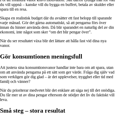
du vill uppnå – kanske vill du bygga en buffert, betala av skulder eller
spara till en resa.
Skapa en realistisk budget där du avsätter ett fast belopp till sparande
varje månad. Gör det gärna automatiskt, så att pengarna förs över
innan du hinner använda dem. Då blir sparandet en naturlig del av din
ekonomi, inte något som sker “om det blir pengar över”.
När du ser resultatet växa blir det lättare att hålla fast vid dina nya
vanor.
Gör konsumtionen meningsfull
Att justera sina konsumtionsvanor handlar inte bara om att spara, utan
om att använda pengarna på ett sätt som ger värde. Fråga dig själv vad
som verkligen gör dig glad – är det upplevelser, trygghet eller tid med
familj och vänner?
När du prioriterar medvetet blir det enklare att säga nej till det onödiga.
Du får mer ut av dina pengar eftersom de stödjer det liv du faktiskt vill
leva.
Små steg – stora resultat