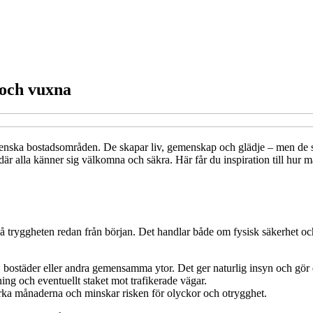
och vuxna
enska bostadsområden. De skapar liv, gemenskap och glädje – men de s
 där alla känner sig välkomna och säkra. Här får du inspiration till h
ka på tryggheten redan från början. Det handlar både om fysisk säkerhet
bostäder eller andra gemensamma ytor. Det ger naturlig insyn och gör det
tning och eventuellt staket mot trafikerade vägar.
rka månaderna och minskar risken för olyckor och otrygghet.