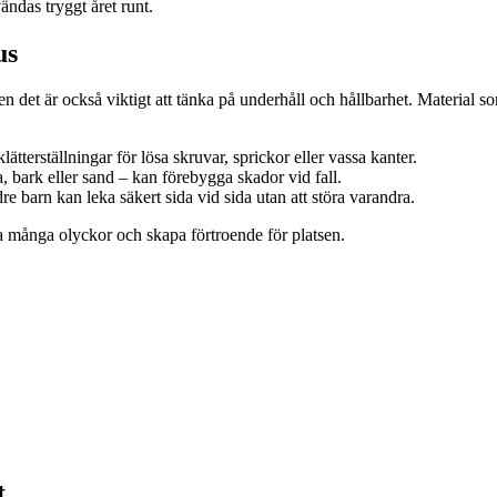
ndas tryggt året runt.
us
en det är också viktigt att tänka på underhåll och hållbarhet. Material
ätterställningar för lösa skruvar, sprickor eller vassa kanter.
 bark eller sand – kan förebygga skador vid fall.
re barn kan leka säkert sida vid sida utan att störa varandra.
a många olyckor och skapa förtroende för platsen.
t