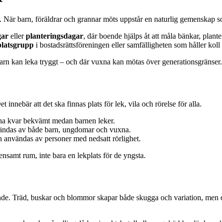
. När barn, föräldrar och grannar möts uppstår en naturlig gemenskap s
gar
eller
planteringsdagar
, där boende hjälps åt att måla bänkar, plant
platsgrupp
i bostadsrättsföreningen eller samfälligheten som håller koll 
arn kan leka tryggt – och där vuxna kan mötas över generationsgränser.
nebär att det ska finnas plats för lek, vila och rörelse för alla.
anna kvar bekvämt medan barnen leker.
vändas av både barn, ungdomar och vuxna.
an användas av personer med nedsatt rörlighet.
nsamt rum, inte bara en lekplats för de yngsta.
de. Träd, buskar och blommor skapar både skugga och variation, men de