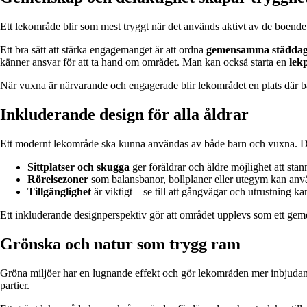
Ett lekområde blir som mest tryggt när det används aktivt av de boende
Ett bra sätt att stärka engagemanget är att ordna
gemensamma städda
känner ansvar för att ta hand om området. Man kan också starta en
lek
När vuxna är närvarande och engagerade blir lekområdet en plats där b
Inkluderande design för alla åldrar
Ett modernt lekområde ska kunna användas av både barn och vuxna. Det in
Sittplatser och skugga
ger föräldrar och äldre möjlighet att st
Rörelsezoner
som balansbanor, bollplaner eller utegym kan an
Tillgänglighet
är viktigt – se till att gångvägar och utrustning k
Ett inkluderande designperspektiv gör att området upplevs som ett geme
Grönska och natur som trygg ram
Gröna miljöer har en lugnande effekt och gör lekområden mer inbjudan
partier.