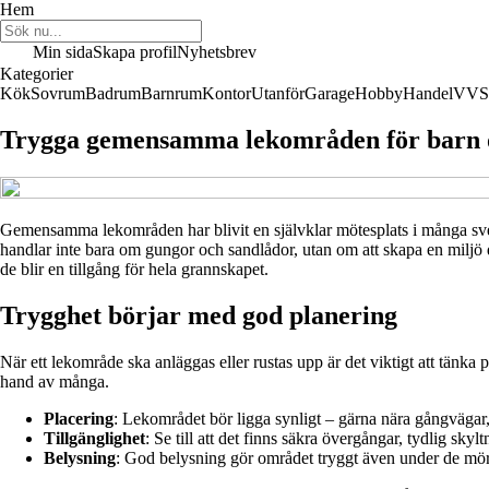
Hem
Min sida
Skapa profil
Nyhetsbrev
Kategorier
Kök
Sovrum
Badrum
Barnrum
Kontor
Utanför
Garage
Hobby
Handel
VVS
Trygga gemensamma lekområden för barn 
Gemensamma lekområden har blivit en självklar mötesplats i många sv
handlar inte bara om gungor och sandlådor, utan om att skapa en miljö
de blir en tillgång för hela grannskapet.
Trygghet börjar med god planering
När ett lekområde ska anläggas eller rustas upp är det viktigt att tän
hand av många.
Placering
: Lekområdet bör ligga synligt – gärna nära gångvägar, 
Tillgänglighet
: Se till att det finns säkra övergångar, tydlig skyl
Belysning
: God belysning gör området tryggt även under de mö