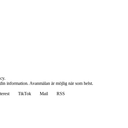
cy.
 din information. Avanmälan är möjlig när som helst.
terest
TikTok
Mail
RSS