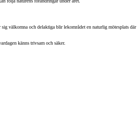
an följa naturens förändringar under året.
r sig välkomna och delaktiga blir lekområdet en naturlig mötesplats där
t vardagen känns trivsam och säker.