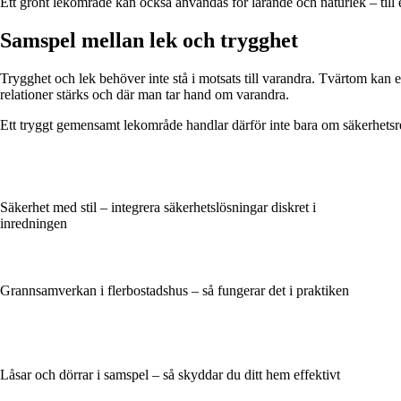
Ett grönt lekområde kan också användas för lärande och naturlek – till 
Samspel mellan lek och trygghet
Trygghet och lek behöver inte stå i motsats till varandra. Tvärtom kan
relationer stärks och där man tar hand om varandra.
Ett tryggt gemensamt lekområde handlar därför inte bara om säkerhetsregl
Säkerhet med stil – integrera säkerhetslösningar diskret i
inredningen
Grannsamverkan i flerbostadshus – så fungerar det i praktiken
Låsar och dörrar i samspel – så skyddar du ditt hem effektivt