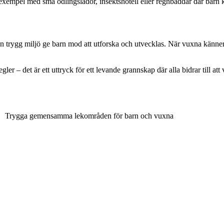
exempel med små odlingslådor, insektshotell eller regnbäddar där barn k
 en trygg miljö ge barn mod att utforska och utvecklas. När vuxna känne
er – det är ett uttryck för ett levande grannskap där alla bidrar till at
Trygga gemensamma lekområden för barn och vuxna