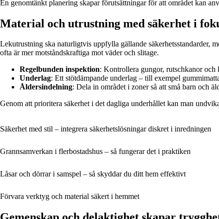
En genomtänkt planering skapar förutsättningar för att området kan anvä
Material och utrustning med säkerhet i fok
Lekutrustning ska naturligtvis uppfylla gällande säkerhetsstandarder, m
ofta är mer motståndskraftiga mot väder och slitage.
Regelbunden inspektion
: Kontrollera gungor, rutschkanor och kl
Underlag
: Ett stötdämpande underlag – till exempel gummimatta,
Åldersindelning
: Dela in området i zoner så att små barn och äld
Genom att prioritera säkerhet i det dagliga underhållet kan man undvik
Säkerhet med stil – integrera säkerhetslösningar diskret i inredningen
Grannsamverkan i flerbostadshus – så fungerar det i praktiken
Låsar och dörrar i samspel – så skyddar du ditt hem effektivt
Förvara verktyg och material säkert i hemmet
Gemenskap och delaktighet skapar trygghe