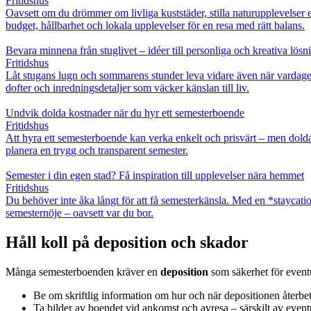
Fritidshus
Oavsett om du drömmer om livliga kuststäder, stilla naturupplevelser el
budget, hållbarhet och lokala upplevelser för en resa med rätt balans.
Bevara minnena från stuglivet – idéer till personliga och kreativa lösn
Fritidshus
Låt stugans lugn och sommarens stunder leva vidare även när vardagen t
dofter och inredningsdetaljer som väcker känslan till liv.
Undvik dolda kostnader när du hyr ett semesterboende
Fritidshus
Att hyra ett semesterboende kan verka enkelt och prisvärt – men dolda 
planera en trygg och transparent semester.
Semester i din egen stad? Få inspiration till upplevelser nära hemmet
Fritidshus
Du behöver inte åka långt för att få semesterkänsla. Med en *staycatio
semesternöje – oavsett var du bor.
Håll koll på deposition och skador
Många semesterboenden kräver en
deposition
som säkerhet för eventue
Be om skriftlig information om hur och när depositionen återbet
Ta bilder av boendet vid ankomst och avresa – särskilt av eventu