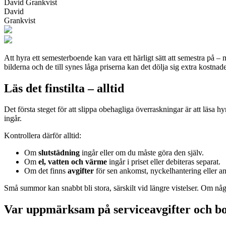
David Grankvist
David
Grankvist
Att hyra ett semesterboende kan vara ett härligt sätt att semestra på
bilderna och de till synes låga priserna kan det dölja sig extra kostna
Läs det finstilta – alltid
Det första steget för att slippa obehagliga överraskningar är att läsa h
ingår.
Kontrollera därför alltid:
Om
slutstädning
ingår eller om du måste göra den själv.
Om
el, vatten och värme
ingår i priset eller debiteras separat.
Om det finns
avgifter
för sen ankomst, nyckelhantering eller a
Små summor kan snabbt bli stora, särskilt vid längre vistelser. Om någo
Var uppmärksam på serviceavgifter och b