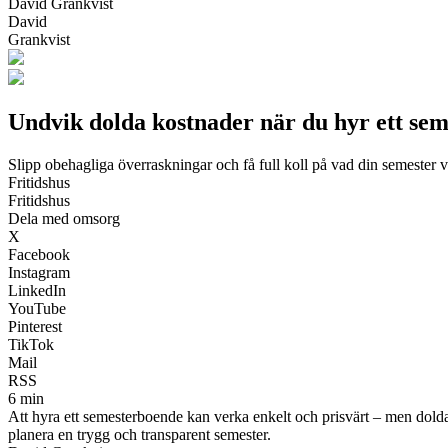
David Grankvist
David
Grankvist
Undvik dolda kostnader när du hyr ett se
Slipp obehagliga överraskningar och få full koll på vad din semester v
Fritidshus
Fritidshus
Dela med omsorg
X
Facebook
Instagram
LinkedIn
YouTube
Pinterest
TikTok
Mail
RSS
6 min
Att hyra ett semesterboende kan verka enkelt och prisvärt – men dolda 
planera en trygg och transparent semester.