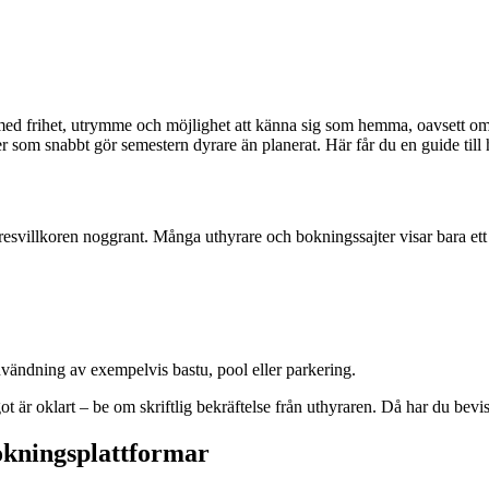
 – med frihet, utrymme och möjlighet att känna sig som hemma, oavsett 
der som snabbt gör semestern dyrare än planerat. Här får du en guide till
yresvillkoren noggrant. Många uthyrare och bokningssajter visar bara ett 
nvändning av exempelvis bastu, pool eller parkering.
t är oklart – be om skriftlig bekräftelse från uthyraren. Då har du bevis
okningsplattformar