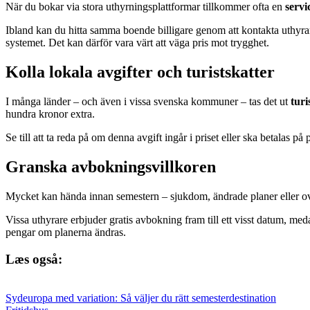
När du bokar via stora uthyrningsplattformar tillkommer ofta en
servi
Ibland kan du hitta samma boende billigare genom att kontakta uthyrar
systemet. Det kan därför vara värt att väga pris mot trygghet.
Kolla lokala avgifter och turistskatter
I många länder – och även i vissa svenska kommuner – tas det ut
turi
hundra kronor extra.
Se till att ta reda på om denna avgift ingår i priset eller ska betalas p
Granska avbokningsvillkoren
Mycket kan hända innan semestern – sjukdom, ändrade planer eller ovän
Vissa uthyrare erbjuder gratis avbokning fram till ett visst datum, med
pengar om planerna ändras.
Læs også:
Sydeuropa med variation: Så väljer du rätt semesterdestination