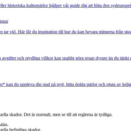
ler historiska kulturpärlor hjälper vår guide dig att hitta den sydeurope
ingar
ar vid. Här får du inspiration till hur du kan bevara minnena från stug
avgifter och otydliga villkor kan snabbt göra resan dyrare än du tänkt 
n* kan du uppleva din stad på nytt, hitta dolda pärlor och njuta av ledig
lla skador. Det är normalt, men se till att reglerna är tydliga.
alas.
ella befintliga skador.