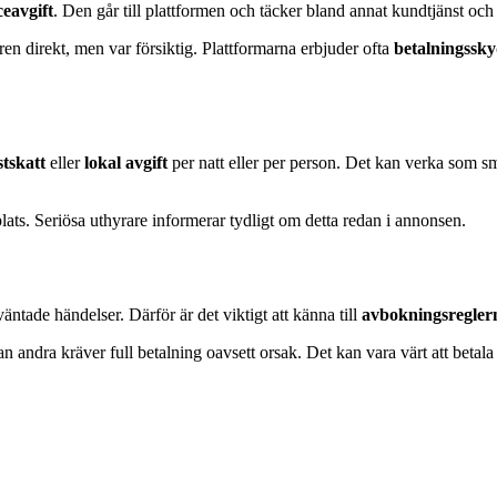
ceavgift
. Den går till plattformen och täcker bland annat kundtjänst och
en direkt, men var försiktig. Plattformarna erbjuder ofta
betalningssk
stskatt
eller
lokal avgift
per natt eller per person. Det kan verka som sm
å plats. Seriösa uthyrare informerar tydligt om detta redan i annonsen.
tade händelser. Därför är det viktigt att känna till
avbokningsregler
an andra kräver full betalning oavsett orsak. Det kan vara värt att betala