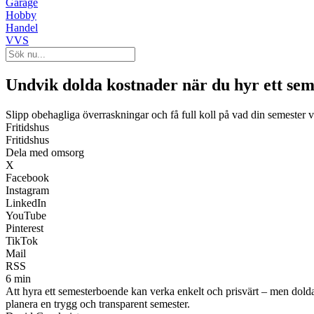
Garage
Hobby
Handel
VVS
Undvik dolda kostnader när du hyr ett se
Slipp obehagliga överraskningar och få full koll på vad din semester v
Fritidshus
Fritidshus
Dela med omsorg
X
Facebook
Instagram
LinkedIn
YouTube
Pinterest
TikTok
Mail
RSS
6 min
Att hyra ett semesterboende kan verka enkelt och prisvärt – men dolda 
planera en trygg och transparent semester.