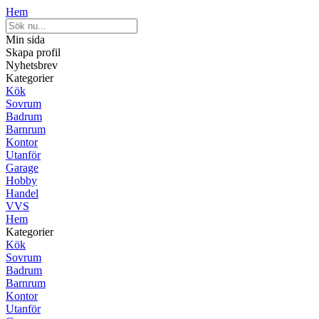
Hem
Min sida
Skapa profil
Nyhetsbrev
Kategorier
Kök
Sovrum
Badrum
Barnrum
Kontor
Utanför
Garage
Hobby
Handel
VVS
Hem
Kategorier
Kök
Sovrum
Badrum
Barnrum
Kontor
Utanför