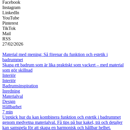
Facebook
Instagram
LinkedIn
YouTube
Pinterest
TikTok
Mail
RSS
27/02/2026
Material med mening: Så förenar du funktion och estetik i
badrummet
Skapa ett badrum som är lika praktiskt som vackert – med material
som gör skillnad
Interiör
Interiör
Badrumsinspiration
Inredning
Materialval
Design
Hållbarhet
7 min
Upptäck hur du kan kombinera funktion och estetik i badrummet
genom medvetna materialval. Få tips på hur kakel, trä och detaljer
kan samspela för att skapa en harmonisk och hållbar helhet.