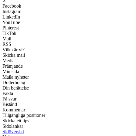
X
Facebook
Instagram
LinkedIn
YouTube
Pinterest
TikTok
Mail
RSS
Vilka är vi?
Skicka mail
Media
Främjande
Min sida
Maila nyheter
Dotterbolag
Din berättelse
Fakta
Få svar
Bistånd
Kommentar
Tillgängliga positioner
Skicka ett tips
Sidolänkar
Sidöversikt