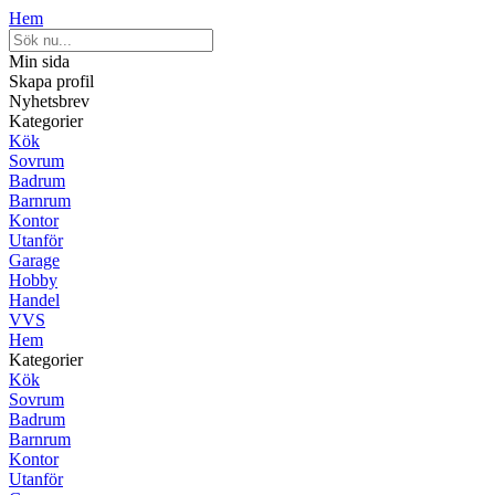
Hem
Min sida
Skapa profil
Nyhetsbrev
Kategorier
Kök
Sovrum
Badrum
Barnrum
Kontor
Utanför
Garage
Hobby
Handel
VVS
Hem
Kategorier
Kök
Sovrum
Badrum
Barnrum
Kontor
Utanför