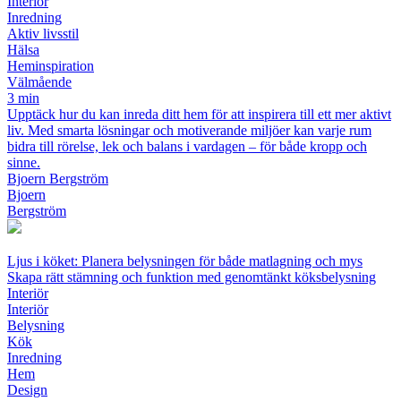
Interiör
Inredning
Aktiv livsstil
Hälsa
Heminspiration
Välmående
3 min
Upptäck hur du kan inreda ditt hem för att inspirera till ett mer aktivt
liv. Med smarta lösningar och motiverande miljöer kan varje rum
bidra till rörelse, lek och balans i vardagen – för både kropp och
sinne.
Bjoern Bergström
Bjoern
Bergström
Ljus i köket: Planera belysningen för både matlagning och mys
Skapa rätt stämning och funktion med genomtänkt köksbelysning
Interiör
Interiör
Belysning
Kök
Inredning
Hem
Design