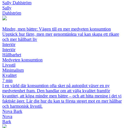
Sally Dahlström
Sally
Dahlström
Mindre, men bättre: Vägen till en mer medveten konsumtion
Upptäck hur färre, men mer genomtänkta val kan skapa ett rikare
och mer hållbart liv
Interiör
Interiör
Hållbarhet
Medveten konsumtion
Livsstil
Minimalism
Kvalitet
7 min
I en värld där konsumtion ofta sker på autopilot växer en ny
medvetenhet fram. Den handlar om att välja kvalitet framför
kvantitet, att köpa mindre men bättre – och att hitta mening i det vi
faktiskt äger. Lär dig hur du kan ta första steget mot en mer hållbar
och harmonisk livsstil.
Nova Bark
Nova
Bark