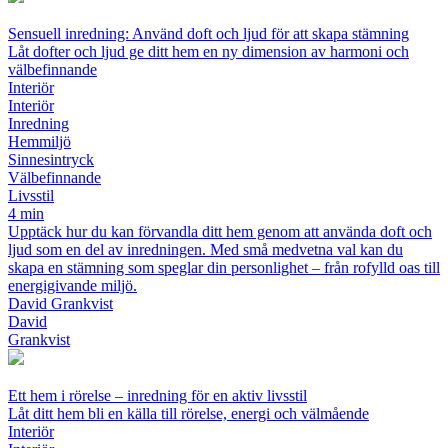
Sensuell inredning: Använd doft och ljud för att skapa stämning
Låt dofter och ljud ge ditt hem en ny dimension av harmoni och
välbefinnande
Interiör
Interiör
Inredning
Hemmiljö
Sinnesintryck
Välbefinnande
Livsstil
4 min
Upptäck hur du kan förvandla ditt hem genom att använda doft och
ljud som en del av inredningen. Med små medvetna val kan du
skapa en stämning som speglar din personlighet – från rofylld oas till
energigivande miljö.
David Grankvist
David
Grankvist
Ett hem i rörelse – inredning för en aktiv livsstil
Låt ditt hem bli en källa till rörelse, energi och välmående
Interiör