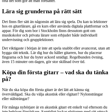
ofta det som gör att man fortsätter.
Lära sig grunderna på rätt sätt
Det finns fler sätt än någonsin att lära sig spela. Du kan ta lektioner
hos en gitarrlärare, gå en kurs eller använda digitala plattformar och
appar. För dig som bor i Stockholm finns dessutom gott om
musikskolor och privata lärare som erbjuder både individuell
undervisning och grupplektioner.
Det viktigaste i början är inte att spela snabbt eller avancerat, utan att
bygga rätt teknik. Lär dig hur du håller gitarren, hur du placerar
fingrarna och hur du byter ackord smidigt. Regelbunden övning,
även 15 minuter om dagen, gör stor skillnad över tid.
Köpa din första gitarr – vad ska du tänka
på?
När du ska köpa din första gitarr är det lätt att känna sig
överväldigad. Ska du välja akustisk eller elgitarr? Nylonsträngar
eller stålsträngar?
För många nybörjare är en akustisk gitarr ett enkelt val eftersom du
inte behöver förstärkare. Samtidigt lockar elgitarren med sitt uttryck,