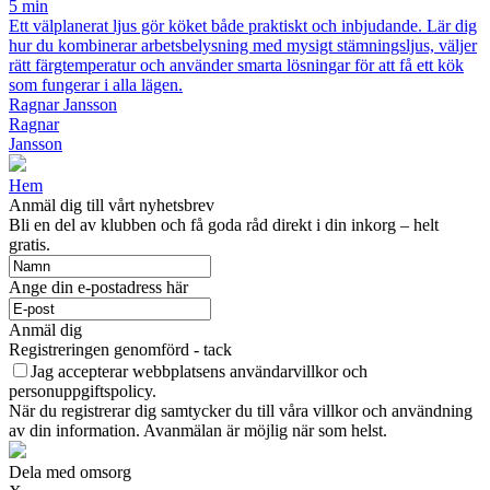
5 min
Ett välplanerat ljus gör köket både praktiskt och inbjudande. Lär dig
hur du kombinerar arbetsbelysning med mysigt stämningsljus, väljer
rätt färgtemperatur och använder smarta lösningar för att få ett kök
som fungerar i alla lägen.
Ragnar Jansson
Ragnar
Jansson
Hem
Anmäl dig till vårt nyhetsbrev
Bli en del av klubben och få goda råd direkt i din inkorg – helt
gratis.
Ange din e-postadress här
Anmäl dig
Registreringen genomförd - tack
Jag accepterar webbplatsens användarvillkor och
personuppgiftspolicy.
När du registrerar dig samtycker du till våra villkor och användning
av din information. Avanmälan är möjlig när som helst.
Dela med omsorg