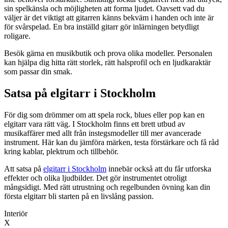
sin spelkänsla och möjligheten att forma ljudet. Oavsett vad du
väljer är det viktigt att gitarren känns bekväm i handen och inte är
för svårspelad. En bra inställd gitarr gör inlärningen betydligt
roligare.
Besök gärna en musikbutik och prova olika modeller. Personalen
kan hjälpa dig hitta rätt storlek, rätt halsprofil och en ljudkaraktär
som passar din smak.
Satsa på elgitarr i Stockholm
För dig som drömmer om att spela rock, blues eller pop kan en
elgitarr vara rätt väg. I Stockholm finns ett brett utbud av
musikaffärer med allt från instegsmodeller till mer avancerade
instrument. Här kan du jämföra märken, testa förstärkare och få råd
kring kablar, plektrum och tillbehör.
Att satsa på
elgitarr i Stockholm
innebär också att du får utforska
effekter och olika ljudbilder. Det gör instrumentet otroligt
mångsidigt. Med rätt utrustning och regelbunden övning kan din
första elgitarr bli starten på en livslång passion.
Interiör
X