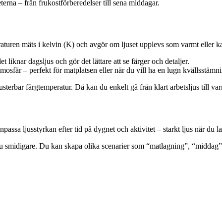
eterna – från frukostförberedelser till sena middagar.
aturen mäts i kelvin (K) och avgör om ljuset upplevs som varmt eller ka
t liknar dagsljus och gör det lättare att se färger och detaljer.
sfär – perfekt för matplatsen eller när du vill ha en lugn kvällsstämni
sterbar färgtemperatur. Då kan du enkelt gå från klart arbetsljus till 
passa ljusstyrkan efter tid på dygnet och aktivitet – starkt ljus när du l
nu smidigare. Du kan skapa olika scenarier som “matlagning”, “middag” e