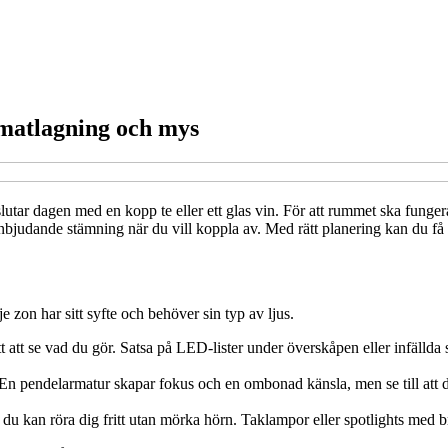
 matlagning och mys
lutar dagen med en kopp te eller ett glas vin. För att rummet ska funger
bjudande stämning när du vill koppla av. Med rätt planering kan du få e
je zon har sitt syfte och behöver sin typ av ljus.
tt att se vad du gör. Satsa på LED-lister under överskåpen eller infällda
. En pendelarmatur skapar fokus och en ombonad känsla, men se till att 
du kan röra dig fritt utan mörka hörn. Taklampor eller spotlights med b