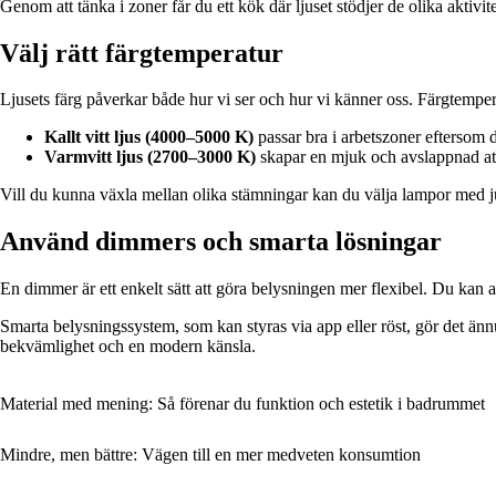
Genom att tänka i zoner får du ett kök där ljuset stödjer de olika aktivit
Välj rätt färgtemperatur
Ljusets färg påverkar både hur vi ser och hur vi känner oss. Färgtemper
Kallt vitt ljus (4000–5000 K)
passar bra i arbetszoner eftersom de
Varmvitt ljus (2700–3000 K)
skapar en mjuk och avslappnad atmo
Vill du kunna växla mellan olika stämningar kan du välja lampor med ju
Använd dimmers och smarta lösningar
En dimmer är ett enkelt sätt att göra belysningen mer flexibel. Du kan an
Smarta belysningssystem, som kan styras via app eller röst, gör det än
bekvämlighet och en modern känsla.
Material med mening: Så förenar du funktion och estetik i badrummet
Mindre, men bättre: Vägen till en mer medveten konsumtion