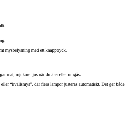
llt.
ng.
varmt mysbelysning med ett knapptryck.
agar mat, mjukare ljus när du äter eller umgås.
ller “kvällsmys”, där flera lampor justeras automatiskt. Det ger både