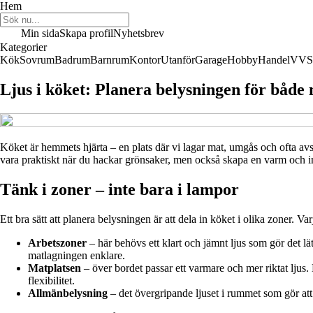
Hem
Min sida
Skapa profil
Nyhetsbrev
Kategorier
Kök
Sovrum
Badrum
Barnrum
Kontor
Utanför
Garage
Hobby
Handel
VVS
Ljus i köket: Planera belysningen för både
Köket är hemmets hjärta – en plats där vi lagar mat, umgås och ofta avs
vara praktiskt när du hackar grönsaker, men också skapa en varm och in
Tänk i zoner – inte bara i lampor
Ett bra sätt att planera belysningen är att dela in köket i olika zoner. Var
Arbetszoner
– här behövs ett klart och jämnt ljus som gör det lä
matlagningen enklare.
Matplatsen
– över bordet passar ett varmare och mer riktat ljus
flexibilitet.
Allmänbelysning
– det övergripande ljuset i rummet som gör att 