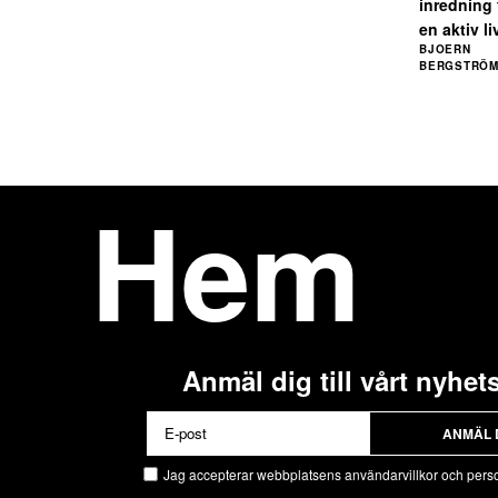
inredning 
en aktiv li
BJOERN
BERGSTRÖ
Hem
Anmäl dig till vårt nyhet
ANMÄL 
Jag accepterar webbplatsens användarvillkor och perso