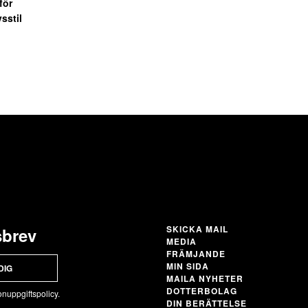
för
vsstil
M
SKICKA MAIL
sbrev
MEDIA
FRÄMJANDE
MIN SIDA
DIG
MAILA NYHETER
DOTTERBOLAG
nuppgiftspolicy.
DIN BERÄTTELSE