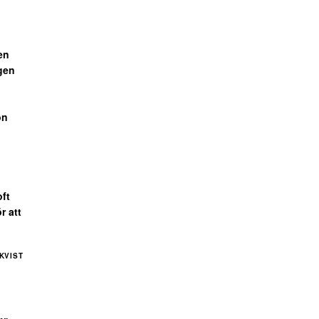
en
gen
on
ft
r att
KVIST