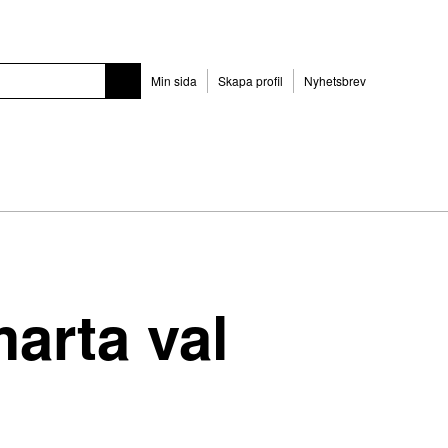
Min sida
Skapa profil
Nyhetsbrev
arta val