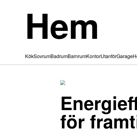
Hem
Kök
Sovrum
Badrum
Barnrum
Kontor
Utanför
Garage
H
Energief
för fram