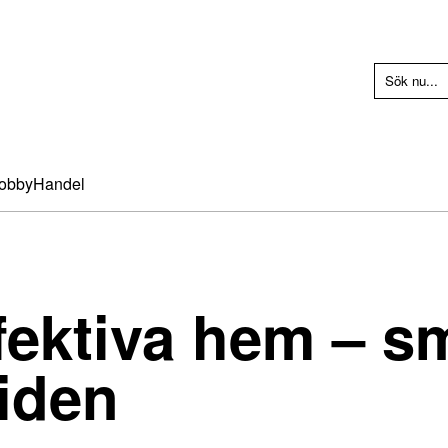
obby
Handel
fektiva hem – sm
tiden