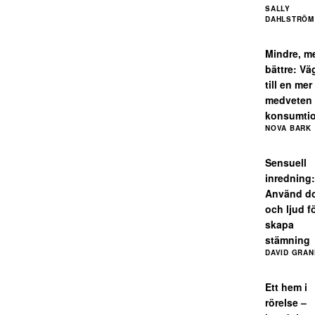
SALLY
DAHLSTRÖM
Mindre, m
bättre: Vä
till en mer
medveten
konsumti
NOVA BARK
Sensuell
inredning:
Använd do
och ljud fö
skapa
stämning
DAVID GRAN
Ett hem i
rörelse –