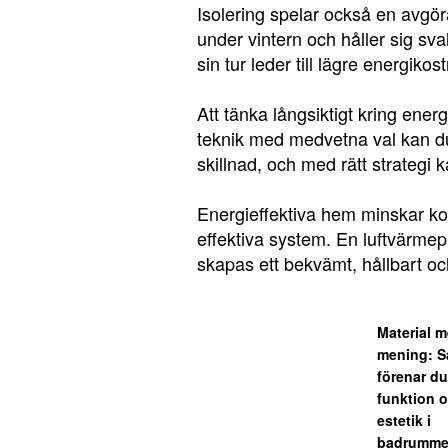
Isolering spelar också en avgöra
under vintern och håller sig s
sin tur leder till lägre energik
Att tänka långsiktigt kring ene
teknik med medvetna val kan d
skillnad, och med rätt strategi 
Energieffektiva hem minskar k
effektiva system. En luftvärme
skapas ett bekvämt, hållbart o
Material 
mening: S
förenar du
funktion 
estetik i
badrumme