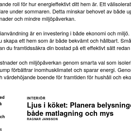
nde roll för hur energieffektivt ditt hem är. Ett välisoler
valare under sommaren. Detta minskar behovet av både up
ostnader och mindre miljöpåverkan.
rgianvändning är en investering i både ekonomi och miljö
u skapa ett hem som är både bekvämt och hållbart. Små 
kan du framtidssäkra din bostad på ett effektivt sätt redan
ostnader och miljöpåverkan genom smarta val som isoler
pump förbättrar inomhusklimatet och sparar energi. Genom
ch värdehöjande boende för framtiden för hushåll och ek
med
INTERIÖR
Ljus i köket: Planera belysning
å
både matlagning och mys
och
RAGNAR JANSSON
t