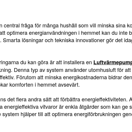
 en central fråga för många hushåll som vill minska sina ko
att optimera energianvändningen i hemmet kan du inte b
 Smarta lösningar och tekniska innovationer gör det ida
ringarna du kan göra är att installera en
Luftvärmepum
ning. Denna typ av system använder utomhusluft för att 
fektiv. Förutom att minska energikostnaderna bidrar den 
 ökar komforten i hemmet avsevärt.
det flera andra sätt att förbättra energieffektiviteten. At
 energieffektiva vitvaror är enkla åtgärder som kan ge st
 system hjälper till att optimera energiförbrukningen g